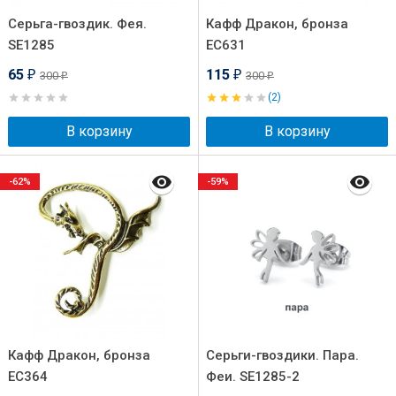
Серьга-гвоздик. Фея.
Кафф Дракон, бронза
SE1285
EC631
65
115
300
300
₽
₽
₽
₽
(2)
В корзину
В корзину
-62%
-59%
Кафф Дракон, бронза
Серьги-гвоздики. Пара.
EC364
Феи. SE1285-2