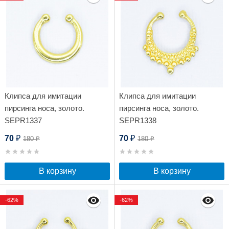
Клипса для имитации
Клипса для имитации
пирсинга носа, золото.
пирсинга носа, золото.
SEPR1337
SEPR1338
70
70
180
180
₽
₽
₽
₽
В корзину
В корзину
-62%
-62%