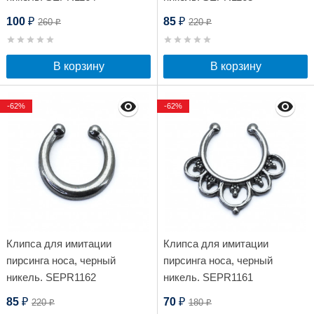
100
85
260
220
₽
₽
₽
₽
В корзину
В корзину
-62%
-62%
Клипса для имитации
Клипса для имитации
пирсинга носа, черный
пирсинга носа, черный
никель. SEPR1162
никель. SEPR1161
85
70
220
180
₽
₽
₽
₽