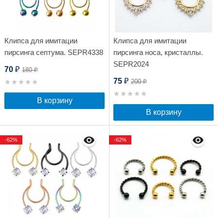
Клипса для имитации
Клипса для имитации
пирсинга септума. SEPR4338
пирсинга носа, кристаллы.
SEPR2024
70
180
₽
₽
75
200
₽
₽
В корзину
В корзину
-62%
-62%