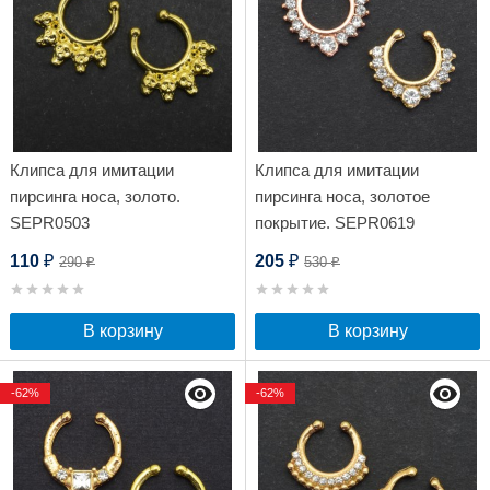
Клипса для имитации
Клипса для имитации
пирсинга носа, золото.
пирсинга носа, золотое
SEPR0503
покрытие. SEPR0619
110
205
290
530
₽
₽
₽
₽
В корзину
В корзину
-62%
-62%