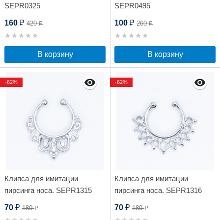
SEPR0325
SEPR0495
160
100
420
260
₽
₽
₽
₽
В корзину
В корзину
-62%
-62%
Клипса для имитации
Клипса для имитации
пирсинга носа. SEPR1315
пирсинга носа. SEPR1316
70
70
180
180
₽
₽
₽
₽