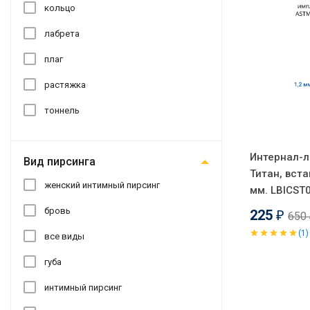
кольцо
лабрета
плаг
растяжка
тоннель
Интернал-л
Вид пирсинга
Титан, вста
женский интимный пирсинг
мм. LBICST
бровь
225
650
₽
(1)
все виды
губа
интимный пирсинг