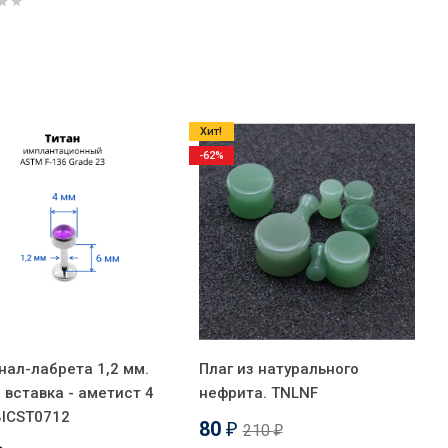
Хит!
-62%
нал-лабрета 1,2 мм.
Плаг из натурального
, вставка - аметист 4
нефрита. TNLNF
BICST0712
80
210
₽
₽