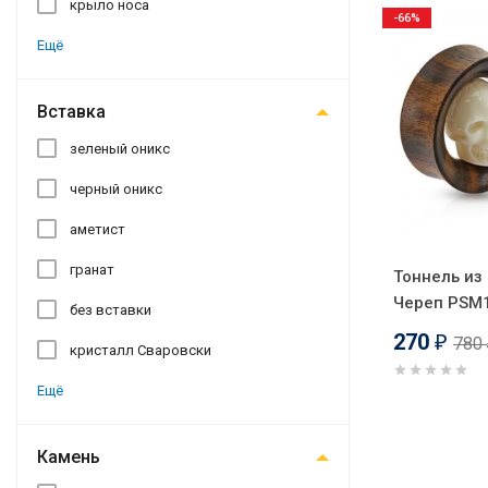
крыло носа
-66%
Ещё
Вставка
зеленый оникс
черный оникс
аметист
гранат
Тоннель из
Череп PSM
без вставки
270
780
₽
кристалл Сваровски
Ещё
Камень