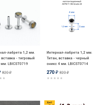
нал-лабрета 1,2 мм.
Интернал-лабрета 1,2 мм.
, вставка - тигровый
Титан, вставка - черный
4 мм. LBICST0719
оникс 4 мм. LBICST0714
270
820
820
₽
₽
₽
₽
Хит!