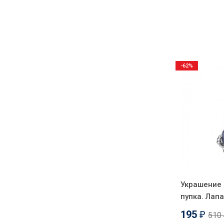
-62%
Украшение 
пупка. Лап
195
510
₽