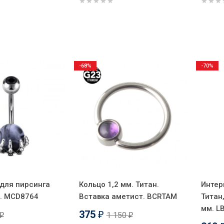
-68%
-70%
для пирсинга
Кольцо 1,2 мм. Титан.
Интер
а. MCD8764
Вставка аметист. BCRTAM
Титан
мм. L
375
1 150
₽
₽
₽