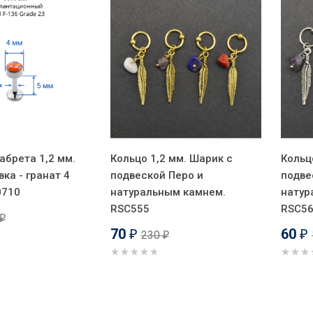
абрета 1,2 мм.
Кольцо 1,2 мм. Шарик с
Кольц
вка - гранат 4
подвеской Перо и
подве
0710
натуральным камнем.
натур
RSC555
RSC5
₽
70
60
230
₽
₽
₽