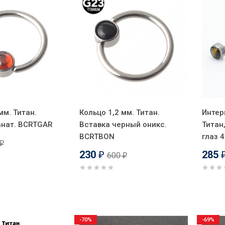
мм. Титан.
Кольцо 1,2 мм. Титан.
Интер
анат. BCRTGAR
Вставка черный оникс.
Титан
BCRTBON
глаз 
₽
230
285
600
₽
₽
-70%
-69%