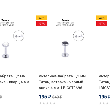
Хит!
Хит!
-77%
-77%
абрета 1,2 мм.
Интернал-лабрета 1,2 мм.
Интер
вка - кварц 4 мм.
Титан, вставка - черный
Титан,
оникс 4 мм. LBICST0696
LBICS
195
195
840
₽
₽
₽