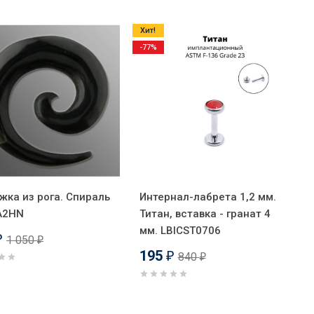
Хит!
-77%
жка из рога. Спираль
Интернал-лабрета 1,2 мм.
A2HN
Титан, вставка - гранат 4
мм. LBICST0706
1 050
₽
₽
195
840
₽
₽