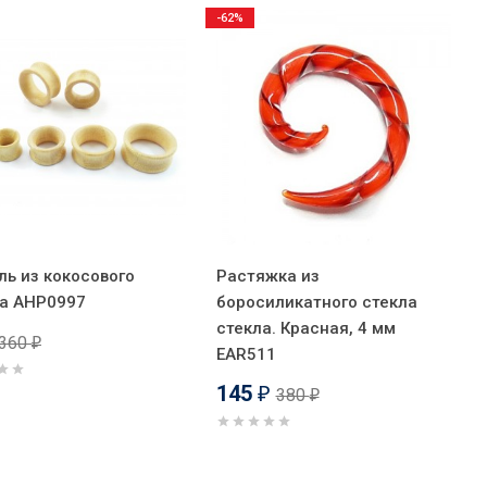
-62%
ль из кокосового
Растяжка из
а AHP0997
боросиликатного стекла
стекла. Красная, 4 мм
360
₽
EAR511
145
380
₽
₽