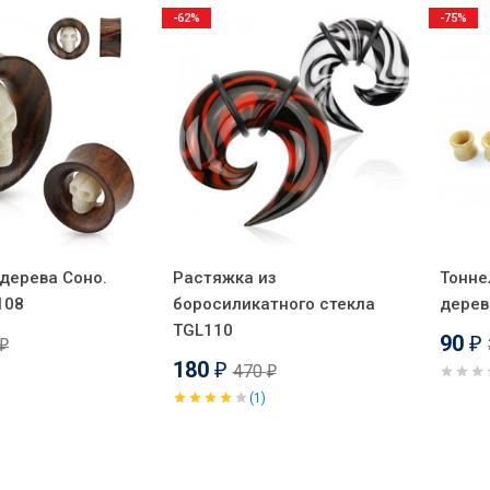
-62%
-75%
 дерева Соно.
Растяжка из
Тонне
108
боросиликатного стекла
дерев
TGL110
90
₽
₽
180
470
₽
₽
(1)