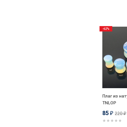
-62%
Плаг из нат
TNLOP
85
220
₽
₽