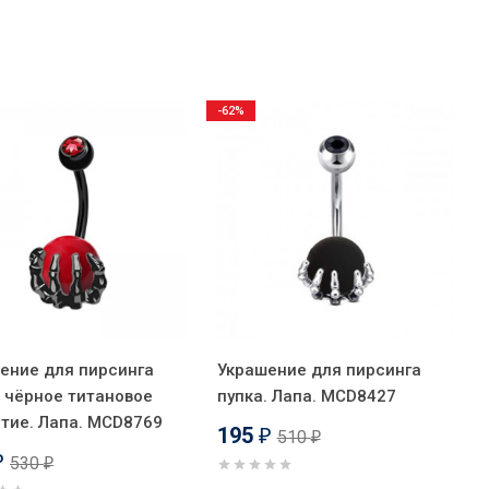
-62%
ение для пирсинга
Украшение для пирсинга
, чёрное титановое
пупка. Лапа. MCD8427
тие. Лапа. MCD8769
195
510
₽
₽
530
₽
₽