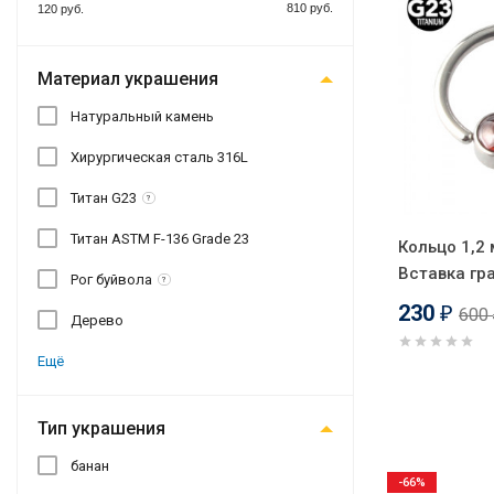
810 руб.
120 руб.
Материал украшения
Натуральный камень
Хирургическая сталь 316L
Титан G23
?
Титан ASTM F-136 Grade 23
Кольцо 1,2 
Вставка гр
Рог буйвола
?
230
600
₽
Дерево
Ещё
Тип украшения
банан
-66%