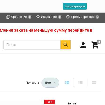
Подтверждаю
Сравнение
Избранное
Просмотренное
0
0
0
мления заказа на меньшую сумму перейдите в
Показать:
Все
-68%