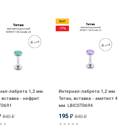
Хит!
-77%
нал-лабрета 1,2 мм.
Интернал-лабрета 1,2 мм.
 вставка - нефрит.
Титан, вставка - аметист 4
T0691
мм. LBICST0694
195
840
840
₽
₽
₽
₽