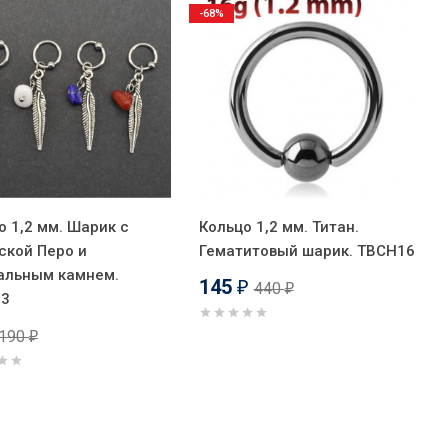
-68%
о 1,2 мм. Шарик с
Кольцо 1,2 мм. Титан.
ской Перо и
Гематитовый шарик. TBCH16
альным камнем.
145
440
₽
₽
63
190
₽