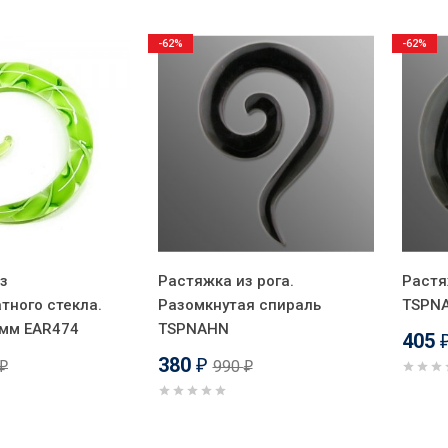
-62%
-62%
з
Растяжка из рога.
Растя
тного стекла.
Разомкнутая спираль
TSPN
 мм EAR474
TSPNAHN
405
380
990
₽
₽
₽