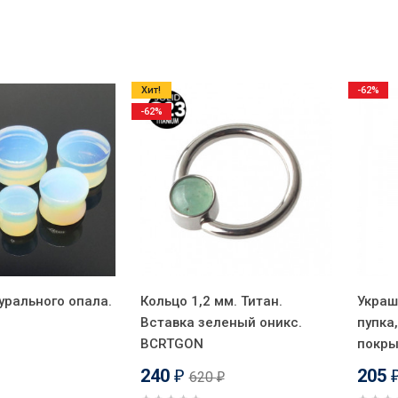
Хит!
-62%
-62%
урального опала.
Кольцо 1,2 мм. Титан.
Украш
Вставка зеленый оникс.
пупка
BCRTGON
покры
240
205
620
₽
₽