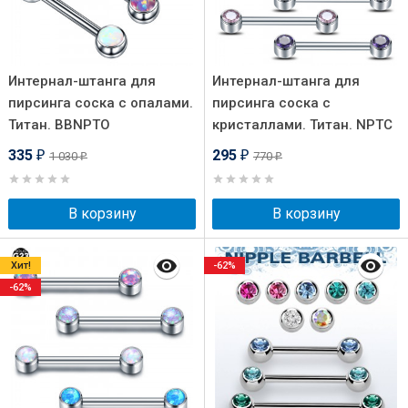
Интернал-штанга для
Интернал-штанга для
пирсинга соска с опалами.
пирсинга соска с
Титан. BBNPTO
кристаллами. Титан. NPTC
335
295
1 030
770
₽
₽
₽
₽
В корзину
В корзину
Хит!
-62%
-62%