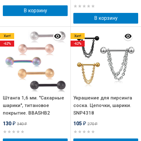
В корзину
В корзину
Хит!
Хит!
-62%
-62%
Штанга 1,6 мм. "Сахарные
Украшение для пирсинга
шарики", титановое
соска. Цепочки, шарики.
покрытие. BBASHB2
SNP4318
130
105
340
270
₽
₽
₽
₽