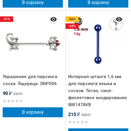
В корзину
В корзину
-61%
Хит!
-62%
Украшение для пирсинга
Интернал-штанга 1,6 мм
соска. Ящерица. SNP006
для пирсинга языка и
сосков. Титан, сине-
90
230
₽
₽
фиолетовое анодирование.
IBB14TAVB
В корзину
210
550
₽
₽