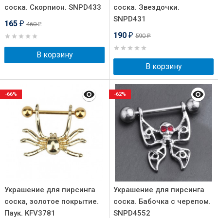
соска. Скорпион. SNPD433
соска. Звездочки.
SNPD431
165
460
₽
₽
190
590
₽
₽
В корзину
В корзину
-66%
-62%
Украшение для пирсинга
Украшение для пирсинга
соска, золотое покрытие.
соска. Бабочка с черепом.
Паук. KFV3781
SNPD4552