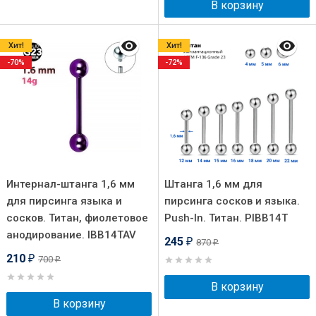
В корзину
Хит!
Хит!
-70%
-72%
Интернал-штанга 1,6 мм
Штанга 1,6 мм для
для пирсинга языка и
пирсинга сосков и языка.
сосков. Титан, фиолетовое
Push-In. Титан. PIBB14T
анодирование. IBB14TAV
245
870
₽
₽
210
700
₽
₽
В корзину
В корзину