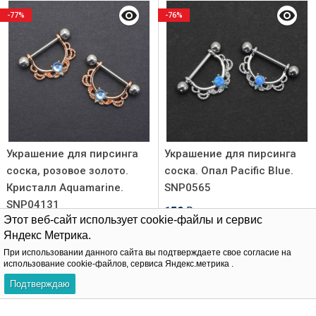
-77%
-76%
Украшение для пирсинга
Украшение для пирсинга
соска, розовое золото.
соска. Опал Pacific Blue.
Кристалл Aquamarine.
SNP0565
SNP04131
150
620
₽
₽
Этот веб-сайт использует cookie-файлы и сервис
110
460
₽
₽
Яндекс Метрика.
При использовании данного сайта вы подтверждаете свое согласие на
В корзину
использование cookie-файлов, сервиса Яндекс.метрика .
В корзину
Подтверждаю
-76%
-76%