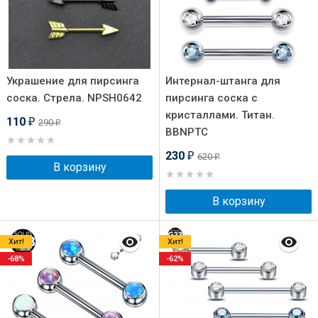
Украшение для пирсинга
Интернал-штанга для
соска. Стрела. NPSH0642
пирсинга соска с
кристаллами. Титан.
110
290
₽
₽
BBNPTC
230
620
₽
₽
В корзину
В корзину
Хит!
Хит!
-68%
-62%