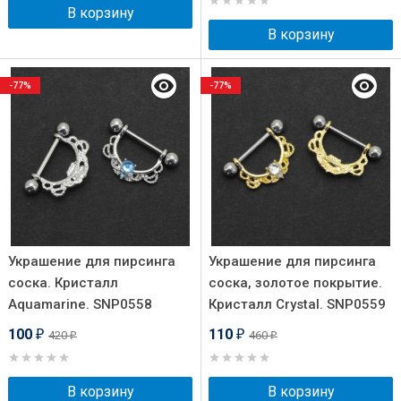
В корзину
В корзину
-77%
-77%
Украшение для пирсинга
Украшение для пирсинга
соска. Кристалл
соска, золотое покрытие.
Aquamarine. SNP0558
Кристалл Crystal. SNP0559
100
110
420
460
₽
₽
₽
₽
В корзину
В корзину