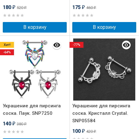
180
175
520
460
₽
₽
₽
₽
В корзину
В корзину
Хит!
-77%
-64%
Украшение для пирсинга
Украшение для пирсинга
соска. Паук. SNP7250
соска. Кристалл Crystal.
SNP05584
140
380
₽
₽
100
420
₽
₽