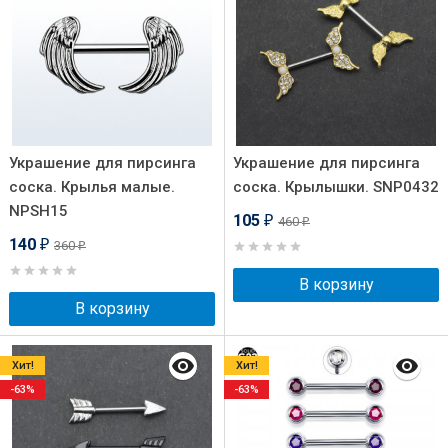
Украшение для пирсинга
Украшение для пирсинга
соска. Крылья малые.
соска. Крылышки. SNP0432
NPSH15
105
460
₽
₽
140
360
₽
₽
В корзину
В корзину
Хит!
Хит!
-63%
-63%