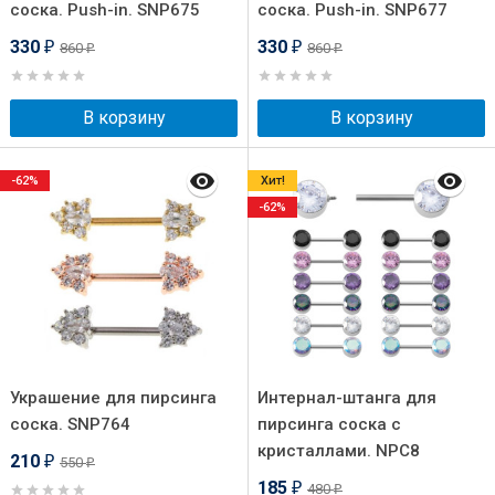
соска. Push-in. SNP675
соска. Push-in. SNP677
330
330
860
860
₽
₽
₽
₽
В корзину
В корзину
-62%
Хит!
-62%
Украшение для пирсинга
Интернал-штанга для
соска. SNP764
пирсинга соска с
кристаллами. NPC8
210
550
₽
₽
185
480
₽
₽