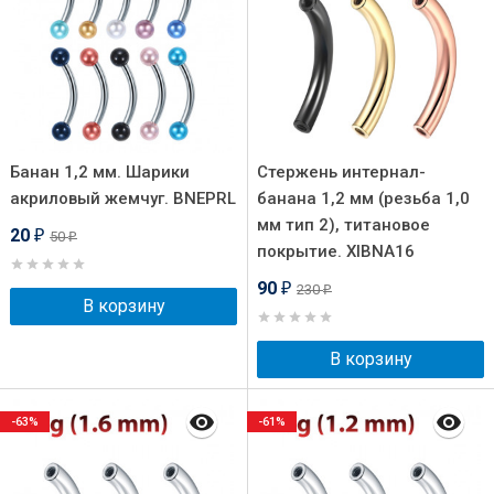
Банан 1,2 мм. Шарики
Стержень интернал-
акриловый жемчуг. BNEPRL
банана 1,2 мм (резьба 1,0
мм тип 2), титановое
20
50
₽
₽
покрытие. XIBNA16
90
230
₽
₽
В корзину
В корзину
-63%
-61%