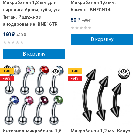
Микробанан 1,2 мм для
Микробанан 1,6 мм.
пирсинга брови, губы, уха.
Конусы. BNECN14
Титан. Радужное
50
130
₽
₽
анодирование. BNE16TR
160
420
₽
₽
В корзину
В корзину
Хит!
Хит!
-66%
-64%
Интернал-микробанан 1,6
Микробанан 1,2 мм. Конус.