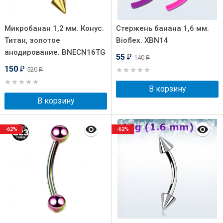
Микробанан 1,2 мм. Конус.
Стержень банана 1,6 мм.
Титан, золотое
Bioflex. XBN14
анодирование. BNECN16TG
55
140
₽
₽
150
520
₽
₽
В корзину
В корзину
-62%
-62%