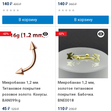
140
140
430
360
₽
₽
₽
₽
В корзину
В корзину
-63%
-63%
Микробанан 1,2 мм.
Микробанан 1,2 мм,
Титановое покрытие
золотое титановое
розовое золото. Конусы.
покрытие. Бабочка.
BAN099rg
BNE0018
45
110
120
290
₽
₽
₽
₽