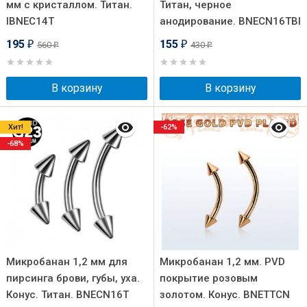
мм с кристаллом. Титан.
Титан, черное
IBNEC14T
анодирование. BNECN16TBl
195
155
560
430
₽
₽
₽
₽
В корзину
В корзину
Хит!
-62%
-68%
Микробанан 1,2 мм для
Микробанан 1,2 мм. PVD
пирсинга брови, губы, уха.
покрытие розовым
Конус. Титан. BNECN16T
золотом. Конус. BNETTCN