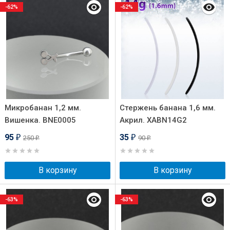
-62%
-62%
Микробанан 1,2 мм.
Стержень банана 1,6 мм.
Вишенка. BNE0005
Акрил. XABN14G2
95
35
250
90
₽
₽
₽
₽
В корзину
В корзину
-63%
-63%