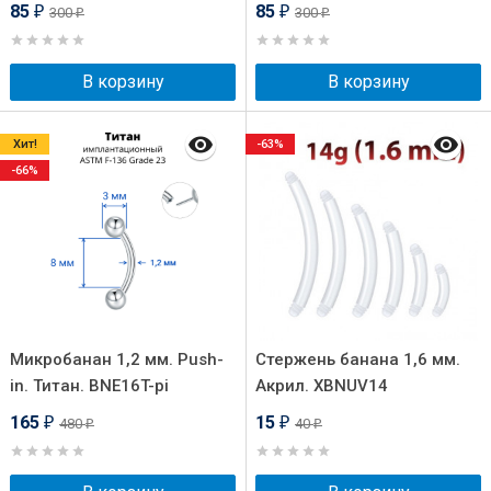
85
85
300
300
₽
₽
₽
₽
В корзину
В корзину
Хит!
-63%
-66%
Микробанан 1,2 мм. Push-
Стержень банана 1,6 мм.
in. Титан. BNE16T-pi
Акрил. XBNUV14
165
15
480
40
₽
₽
₽
₽