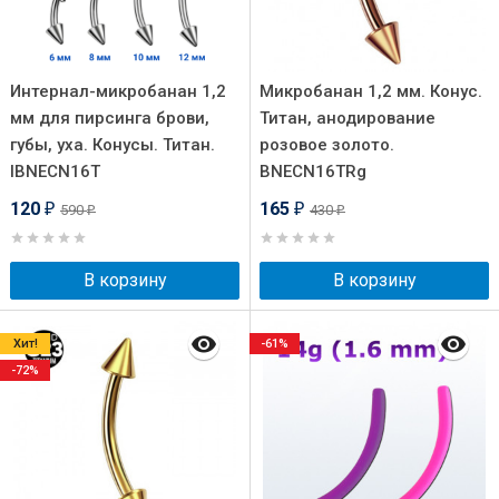
Интернал-микробанан 1,2
Микробанан 1,2 мм. Конус.
мм для пирсинга брови,
Титан, анодирование
губы, уха. Конусы. Титан.
розовое золото.
IBNECN16T
BNECN16TRg
120
165
590
430
₽
₽
₽
₽
В корзину
В корзину
Хит!
-61%
-72%