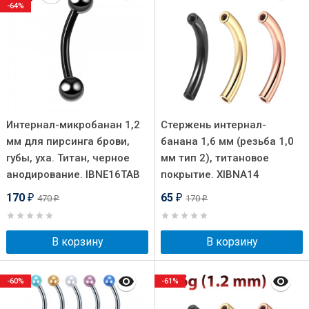
-64%
Интернал-микробанан 1,2
Стержень интернал-
мм для пирсинга брови,
банана 1,6 мм (резьба 1,0
губы, уха. Титан, черное
мм тип 2), титановое
анодирование. IBNE16TAB
покрытие. XIBNA14
170
65
470
170
₽
₽
₽
₽
В корзину
В корзину
-60%
-61%