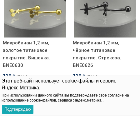
Микробанан 1,2 мм,
Микробанан 1,2 мм,
золотое титановое
чёрное титановое
покрытие. Вишенка.
покрытие. Стрекоза.
BNE0630
BNE0626
110
110
290
290
₽
₽
₽
₽
Этот веб-сайт использует cookie-файлы и сервис
Яндекс Метрика.
В корзину
В корзину
При использовании данного сайта вы подтверждаете свое согласие на
использование cookie-файлов, сервиса Яндекс.метрика .
Подтверждаю
-68%
Хит!
-62%