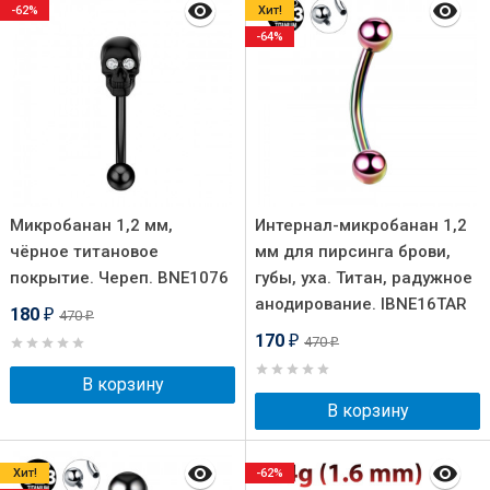
-62%
Хит!
-64%
Микробанан 1,2 мм,
Интернал-микробанан 1,2
чёрное титановое
мм для пирсинга брови,
покрытие. Череп. BNE1076
губы, уха. Титан, радужное
анодирование. IBNE16TAR
180
470
₽
₽
170
470
₽
₽
В корзину
В корзину
Хит!
-62%