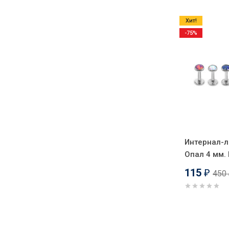
Хит!
-75%
Интернал-л
Опал 4 мм.
115
450
₽