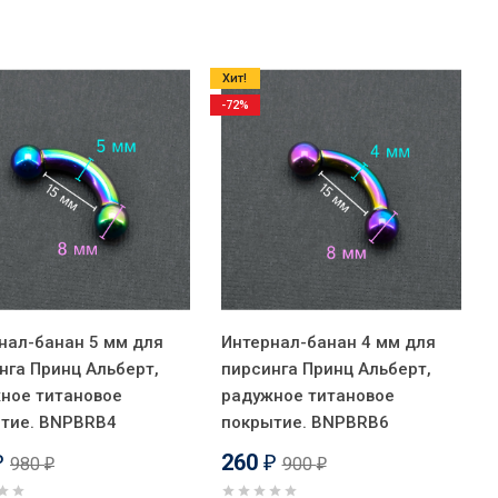
Хит!
-72%
нал-банан 5 мм для
Интернал-банан 4 мм для
нга Принц Альберт,
пирсинга Принц Альберт,
ное титановое
радужное титановое
тие. BNPBRB4
покрытие. BNPBRB6
260
980
900
₽
₽
₽
₽