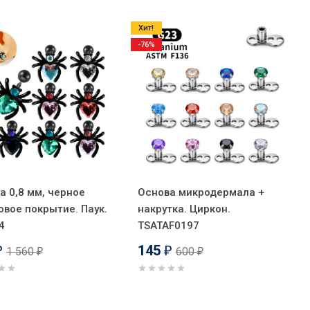
Хит!
-76%
а 0,8 мм, черное
Основа микродермала +
овое покрытие. Паук.
накрутка. Циркон.
4
TSATAF0197
145
1 560
600
₽
₽
₽
₽