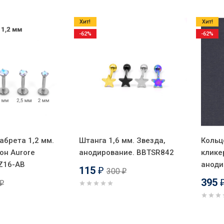
Хит!
Хит!
-62%
-62%
абрета 1,2 мм.
Штанга 1,6 мм. Звезда,
Кольц
он Aurore
анодирование. BBTSR842
клике
TZ16-AB
аноди
115
300
₽
₽
395
₽