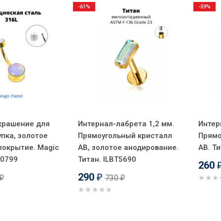
-61%
-59%
крашение для
Интернал-лабрета 1,2 мм.
Интер
упка, золотое
Прямоугольный кристалл
Прямо
покрытие. Magic
AB, золотое анодирование.
AB. Т
J0799
Титан. ILBT5690
260
290
730
₽
₽
₽