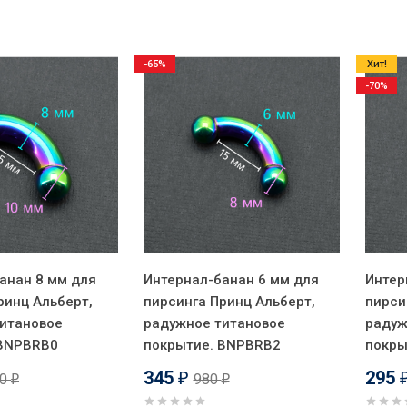
-65%
Хит!
-70%
анан 8 мм для
Интернал-банан 6 мм для
Интер
ринц Альберт,
пирсинга Принц Альберт,
пирси
итановое
радужное титановое
радуж
 BNPBRB0
покрытие. BNPBRB2
покры
345
295
20
980
₽
₽
₽