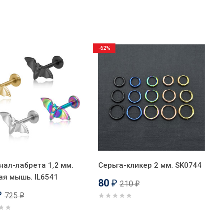
-62%
нал-лабрета 1,2 мм.
Серьга-кликер 2 мм. SK0744
ая мышь. IL6541
80
210
₽
₽
725
₽
₽