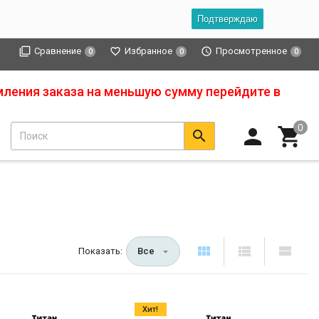
Подтверждаю
Сравнение
Избранное
Просмотренное
0
0
0
мления заказа на меньшую сумму перейдите в
Показать:
Все
Хит!