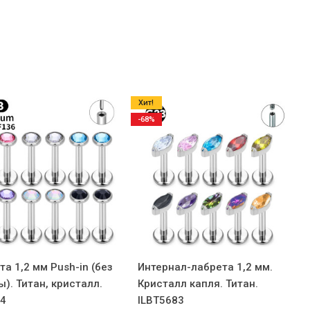
Хит!
-68%
та 1,2 мм Push-in (без
Интернал-лабрета 1,2 мм.
ы). Титан, кристалл.
Кристалл капля. Титан.
64
ILBT5683