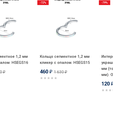
-72%
-79%
ментное 1,2 мм
Кольцо сегментное 1,2 мм
Интер
палом. HSEGS16
кликер с опалом. HSEGS15
украш
мм (т
460
20
1 630
₽
₽
₽
мм). 
120