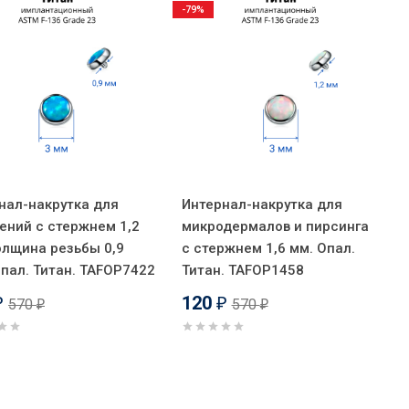
-79%
нал-накрутка для
Интернал-накрутка для
ений с стержнем 1,2
микродермалов и пирсинга
олщина резьбы 0,9
с стержнем 1,6 мм. Опал.
Опал. Титан. TAFOP7422
Титан. TAFOP1458
120
570
570
₽
₽
₽
₽