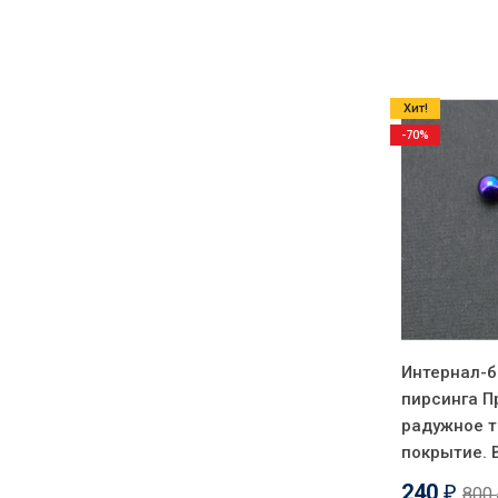
Хит!
-70%
Интернал-б
пирсинга П
радужное т
покрытие.
240
800
₽