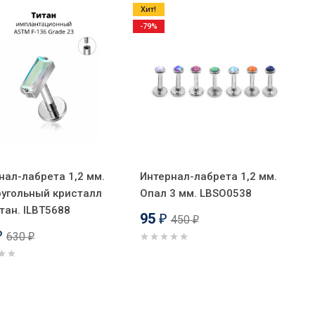
Хит!
-79%
нал-лабрета 1,2 мм.
Интернал-лабрета 1,2 мм.
угольный кристалл
Опал 3 мм. LBSO0538
итан. ILBT5688
95
450
₽
₽
630
₽
₽