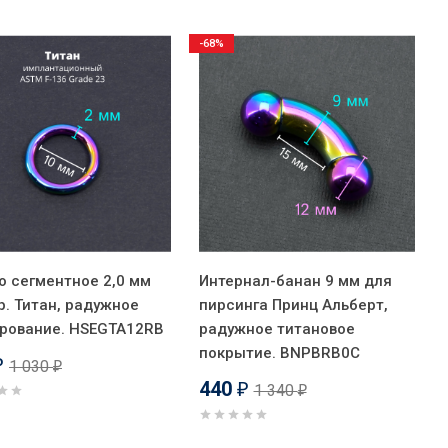
-68%
о сегментное 2,0 мм
Интернал-банан 9 мм для
р. Титан, радужное
пирсинга Принц Альберт,
рование. HSEGTA12RB
радужное титановое
покрытие. BNPBRB0C
1 030
₽
₽
440
1 340
₽
₽