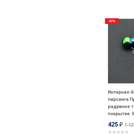
-63%
Интернал-б
пирсинга П
радужное т
покрытие.
425
1 1
₽