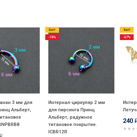
Хит!
Хит!
-74%
-67%
анан 3 мм для
Интернал-циркуляр 2 мм
Интер
ринц Альберт,
для пирсинга Принц
Летуч
итановое
Альберт, радужное
240
 BNPBRB8
титановое покрытие.
ICBR12R
₽