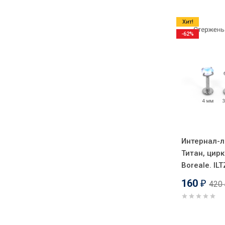
Хит!
-62%
Интернал-л
Титан, цирк
Boreale. IL
160
420
₽