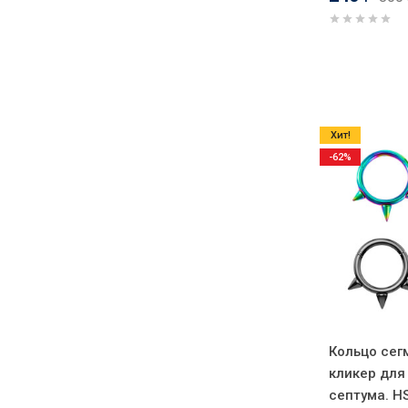
Хит!
-62%
Кольцо сег
кликер для
септума. H