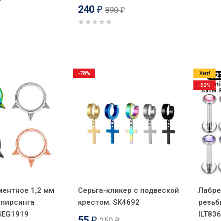
240
890
₽
₽
-78%
Хит!
-62%
ментное 1,2 мм
Серьга-кликер с подвеской
Лабре
 пирсинга
крестом. SK4692
резьб
SEG1919
ILT83
55
250
₽
₽