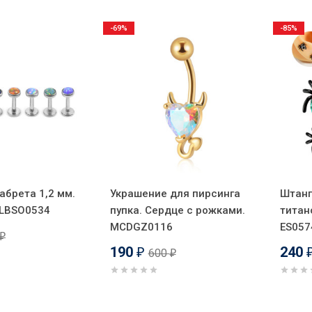
-69%
-85%
абрета 1,2 мм.
Украшение для пирсинга
Штанг
 LBSO0534
пупка. Сердце с рожками.
титан
MCDGZ0116
ES057
₽
190
240
600
₽
₽