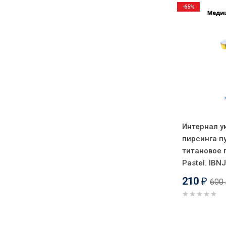
-65%
Интернал у
пирсинга п
титановое 
Pastel. IBN
210
600
₽