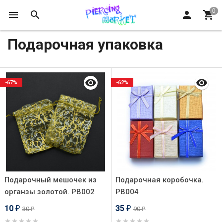
Подарочная упаковка
-67%
-62%
Подарочный мешочек из
Подарочная коробочка.
органзы золотой. PB002
PB004
10
35
30
90
₽
₽
₽
₽