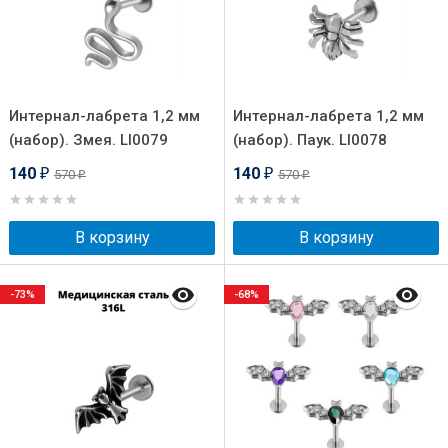
Интернал-лабрета 1,2 мм
Интернал-лабрета 1,2 мм
(набор). Змея. LI0079
(набор). Паук. LI0078
140
140
570
570
₽
₽
₽
₽
В корзину
В корзину
-73%
-68%