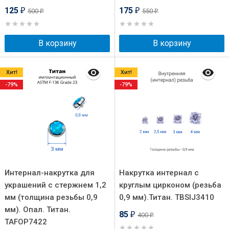
125
175
500
550
₽
₽
₽
₽
В корзину
В корзину
Хит!
Хит!
-79%
-79%
Интернал-накрутка для
Накрутка интернал c
украшений с стержнем 1,2
круглым цирконом (резьба
мм (толщина резьбы 0,9
0,9 мм).Титан. TBSIJ3410
мм). Опал. Титан.
85
400
₽
₽
TAFOP7422