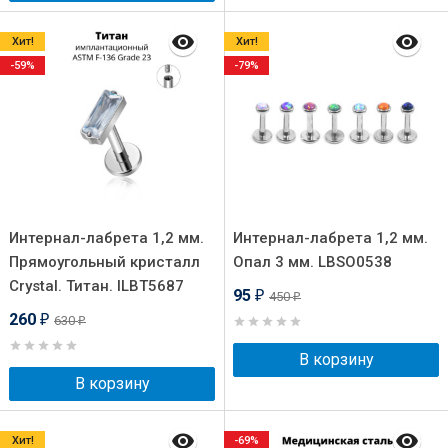
Хит!
Хит!
-59%
-79%
Интернал-лабрета 1,2 мм.
Интернал-лабрета 1,2 мм.
Прямоугольный кристалл
Опал 3 мм. LBSO0538
Crystal. Титан. ILBT5687
95
450
₽
₽
260
630
₽
₽
В корзину
В корзину
Хит!
-69%