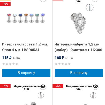
-75%
Интернал-лабрета 1,2 мм.
Интернал-лабрета 1,2 мм
Опал 4 мм. LBSO0534
(набор). Кристаллы. LI2300
115
160
450
510
₽
₽
₽
₽
В корзину
В корзину
-76%
-76%