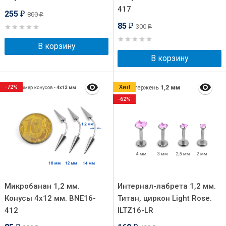
417
255
800
₽
₽
85
300
₽
₽
В корзину
В корзину
-72%
Хит!
-62%
Микробанан 1,2 мм.
Интернал-лабрета 1,2 мм.
Конусы 4х12 мм. BNE16-
Титан, циркон Light Rose.
412
ILTZ16-LR