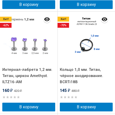
В корзину
В корзину
Хит!
Хит!
-62%
-70%
Интернал-лабрета 1,2 мм.
Кольцо 1,0 мм. Титан,
Титан, циркон Amethyst.
чёрное анодирование.
ILTZ16-AM
BCRTi18B
160
145
420
480
₽
₽
₽
₽
В корзину
В корзину