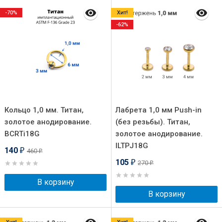
-70%
Хит!
-62%
Кольцо 1,0 мм. Титан,
Лабрета 1,0 мм Push-in
золотое анодирование.
(без резьбы). Титан,
BCRTi18G
золотое анодирование.
ILTPJ18G
140
460
₽
₽
105
270
₽
₽
В корзину
В корзину