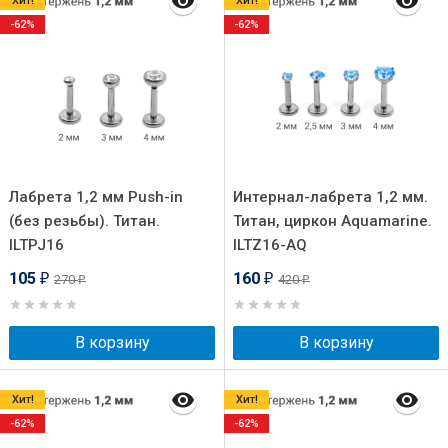
Хит!
Хит!
-62%
-62%
Лабрета 1,2 мм Push-in
Интернал-лабрета 1,2 мм.
(без резьбы). Титан.
Титан, циркон Aquamarine.
ILTPJ16
ILTZ16-AQ
105
160
270
420
₽
₽
₽
₽
В корзину
В корзину
Хит!
Хит!
-62%
-62%