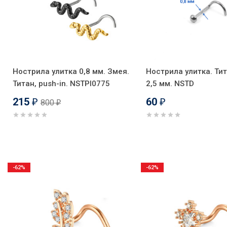
Нострила улитка 0,8 мм. Змея.
Нострила улитка. Тит
Титан, push-in. NSTPI0775
2,5 мм. NSTD
215
60
800
₽
₽
₽
-62%
-62%