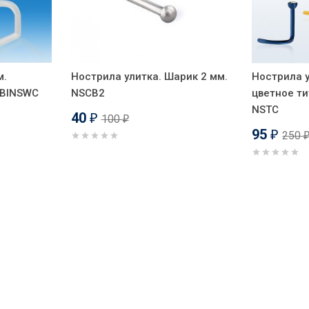
м.
Нострила улитка. Шарик 2 мм.
Нострила у
 BINSWC
NSCB2
цветное т
NSTC
40
100
₽
₽
95
250
₽
Хит!
Хит!
-58%
-63%