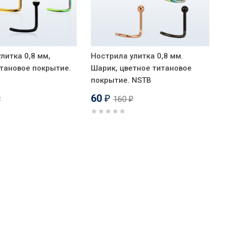
литка 0,8 мм,
Нострила улитка 0,8 мм.
итановое покрытие.
Шарик, цветное титановое
покрытие. NSTB
60
160
₽
₽
₽
Хит!
-62%