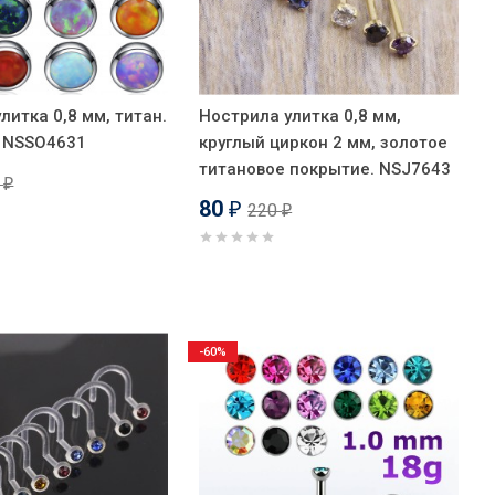
литка 0,8 мм, титан.
Нострила улитка 0,8 мм,
. NSSO4631
круглый циркон 2 мм, золотое
титановое покрытие. NSJ7643
0
₽
80
220
₽
₽
-60%