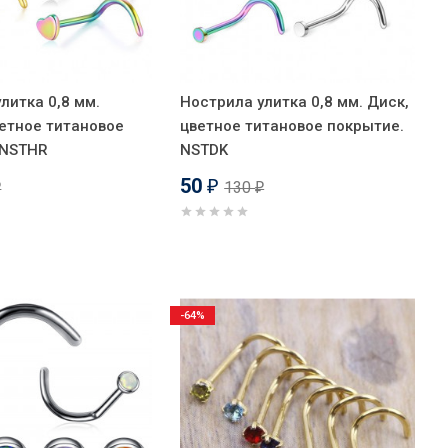
литка 0,8 мм.
Нострила улитка 0,8 мм. Диск,
ветное титановое
цветное титановое покрытие.
 NSTHR
NSTDK
50
130
₽
₽
₽
-64%