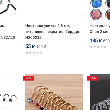
мм,
Нострила улитка 0,8 мм,
Нострила у
титановое покрытие. Сердце.
Опал 2 мм
. NSZA20
NSC0332
195
60
₽
55
140
₽
₽
-60%
-65%