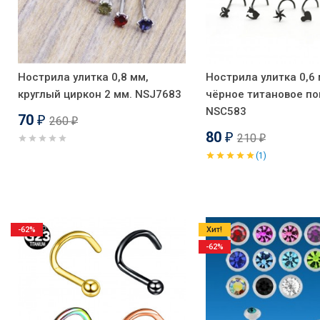
Нострила улитка 0,8 мм,
Нострила улитка 0,6 
круглый циркон 2 мм. NSJ7683
чёрное титановое по
NSC583
70
260
₽
₽
80
210
₽
₽
(1)
-62%
Хит!
-62%