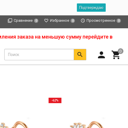
Подтверждаю
Сравнение
Избранное
Просмотренное
0
0
0
мления заказа на меньшую сумму перейдите в
-62%