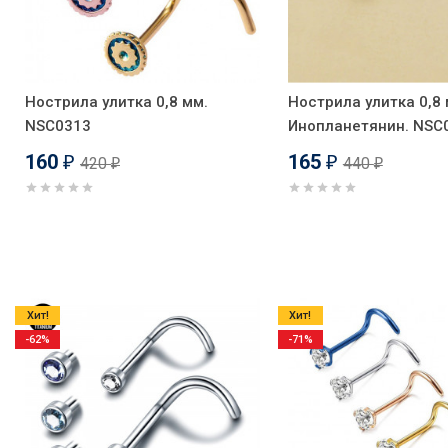
Нострила улитка 0,8 мм.
Нострила улитка 0,8 
NSC0313
Инопланетянин. NSC
160
165
420
440
₽
₽
₽
₽
Хит!
Хит!
-62%
-71%