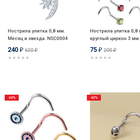
Нострила улитка 0,8 мм.
Нострила улитка 0,8 
Месяц и звезда. NSC0004
круглый циркон 3 мм
240
75
620
200
₽
₽
₽
₽
-62%
-63%