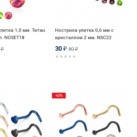
литка 1,0 мм. Титан.
Нострила улитка 0,6 мм с
л. NOSET18
кристаллом 2 мм. NSC22
30
0
80
₽
₽
₽
-62%