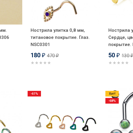
мм.
Нострила улитка 0,8 мм,
Нострила у
0306
титановое покрытие. Глаз.
Сердце, ц
NSC0301
покрытие.
180
50
470
130
₽
₽
₽
-61%
Хит!
-68%