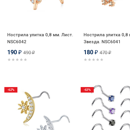
Нострила улитка 0,8 мм. Лист.
Нострила улитка 0,8 
NSC6042
Звезда. NSC6041
190
180
490
470
₽
₽
₽
₽
-62%
-63%