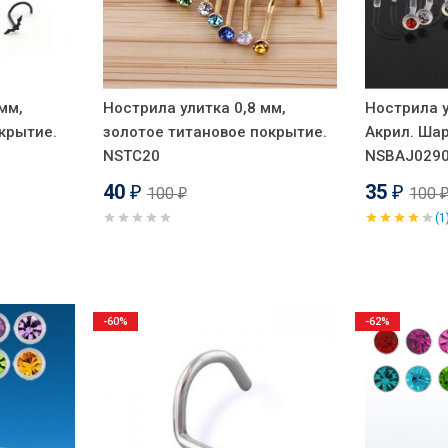
мм,
Нострила улитка 0,8 мм,
Нострила у
крытие.
золотое титановое покрытие.
Акрил. Шар
NSTC20
NSBAJ029
40
35
100
100
₽
₽
₽
(1
-60%
-62%