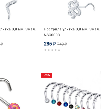
литка 0,8 мм. Змея.
Нострила улитка 0,8 мм. Змея.
NSC0003
285
0
740
₽
₽
₽
-63%