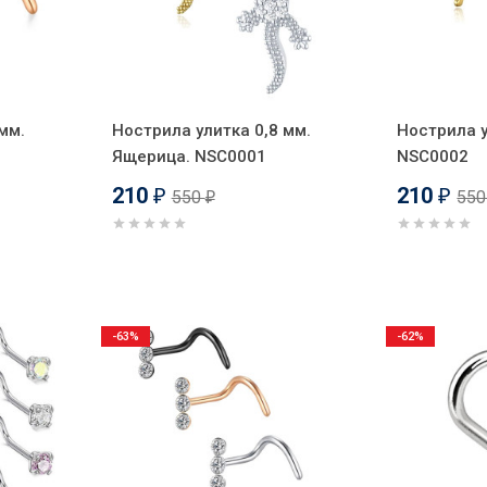
мм.
Нострила улитка 0,8 мм.
Нострила у
Ящерица. NSC0001
NSC0002
210
210
550
55
₽
₽
₽
-63%
-62%