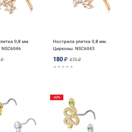
литка 0,8 мм.
Нострила улитка 0,8 мм.
. NSC6046
Цирконы. NSC6043
180
0
470
₽
₽
₽
-62%