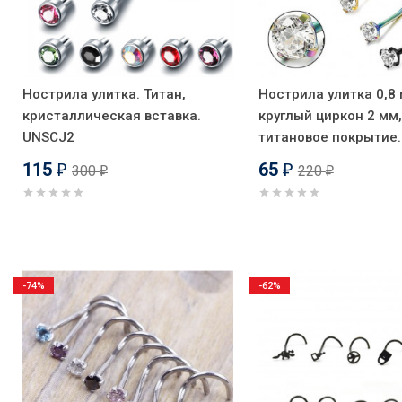
Нострила улитка. Титан,
Нострила улитка 0,8 
кристаллическая вставка.
круглый циркон 2 мм,
UNSCJ2
титановое покрытие
115
65
300
220
₽
₽
₽
₽
-74%
-62%