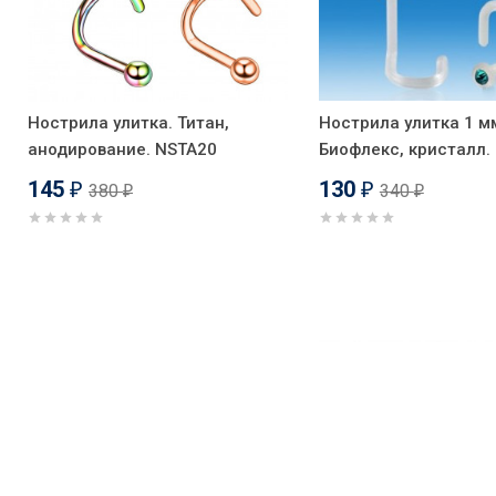
Нострила улитка. Титан,
Нострила улитка 1 м
анодирование. NSTA20
Биофлекс, кристалл.
145
130
380
340
₽
₽
₽
₽
-62%
-62%