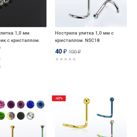
литка 1,0 мм.
Нострила улитка 1,0 мм с
ик с кристаллом.
кристаллом. NSC18
0
40
100
₽
₽
₽
)
-63%