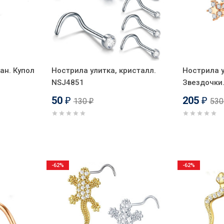
ан. Купол
Нострила улитка, кристалл.
Нострила у
NSJ4851
Звездочки
50
205
130
53
₽
₽
₽
-62%
-62%