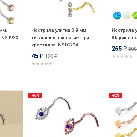
мм,
Нострила улитка 0,8 мм,
Нострила у
. NSJ923
титановое покрытие. Три
Шарик опа
кристалла. NSTC724
265
69
₽
45
120
₽
₽
-62%
-62%