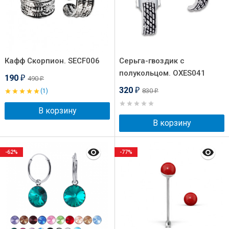
Кафф Скорпион. SECF006
Серьга-гвоздик с
полукольцом. OXES041
190
490
₽
₽
320
830
(1)
₽
₽
В корзину
В корзину
-62%
-77%