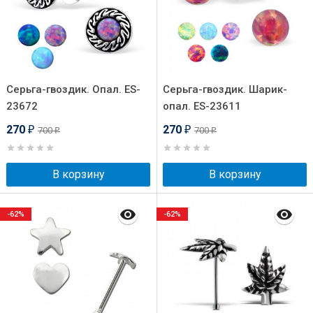
Серьга-гвоздик. Опал. ES-
Серьга-гвоздик. Шарик-
23672
опал. ES-23611
270
270
700
700
₽
₽
₽
₽
В корзину
В корзину
-62%
-62%