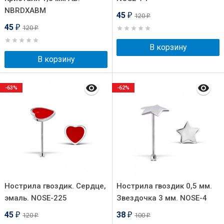
NBRDXABM
45
120
₽
₽
45
120
₽
₽
В корзину
В корзину
-63%
-62%
Нострила гвоздик. Сердце,
Нострила гвоздик 0,5 мм.
эмаль. NOSE-225
Звездочка 3 мм. NOSE-4
45
38
120
100
₽
₽
₽
₽