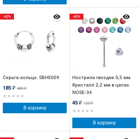
-62%
-63%
Серьга-кольцо. SBHE009
Нострила гвоздик 0,5 мм.
Кристалл 2,2 мм в цапах.
185
480
₽
₽
NOSE-34
45
120
₽
₽
В корзину
В корзину